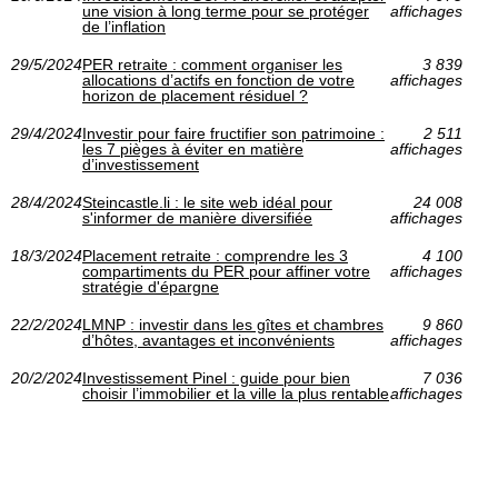
une vision à long terme pour se protéger
affichages
de l’inflation
29/5/2024
PER retraite : comment organiser les
3 839
allocations d’actifs en fonction de votre
affichages
horizon de placement résiduel ?
29/4/2024
Investir pour faire fructifier son patrimoine :
2 511
les 7 pièges à éviter en matière
affichages
d’investissement
28/4/2024
Steincastle.li : le site web idéal pour
24 008
s'informer de manière diversifiée
affichages
18/3/2024
Placement retraite : comprendre les 3
4 100
compartiments du PER pour affiner votre
affichages
stratégie d'épargne
22/2/2024
LMNP : investir dans les gîtes et chambres
9 860
d’hôtes, avantages et inconvénients
affichages
20/2/2024
Investissement Pinel : guide pour bien
7 036
choisir l’immobilier et la ville la plus rentable
affichages