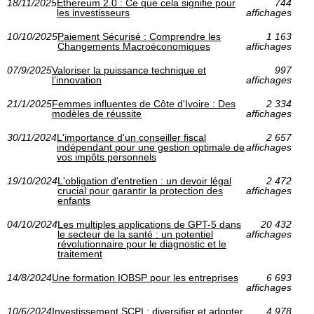
18/11/2025
Ethereum 2.0 : Ce que cela signifie pour
744
les investisseurs
affichages
10/10/2025
Paiement Sécurisé : Comprendre les
1 163
Changements Macroéconomiques
affichages
07/9/2025
Valoriser la puissance technique et
997
l’innovation
affichages
21/1/2025
Femmes influentes de Côte d'Ivoire : Des
2 334
modèles de réussite
affichages
30/11/2024
L'importance d'un conseiller fiscal
2 657
indépendant pour une gestion optimale de
affichages
vos impôts personnels
19/10/2024
L'obligation d'entretien : un devoir légal
2 472
crucial pour garantir la protection des
affichages
enfants
04/10/2024
Les multiples applications de GPT-5 dans
20 432
le secteur de la santé : un potentiel
affichages
révolutionnaire pour le diagnostic et le
traitement
14/8/2024
Une formation IOBSP pour les entreprises
6 693
affichages
10/6/2024
Investissement SCPI : diversifier et adopter
4 978