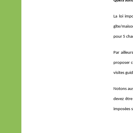
Quels sont
La loi impo
gîte/maiso
pour 5 cha
Par ailleu
proposer ce
visites gui
Notons aus
devez être
imposées so