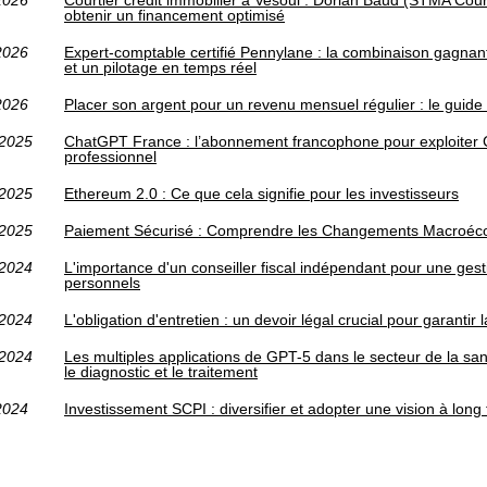
2026
Courtier crédit immobilier à Vesoul : Dorian Baud (STMA Cou
obtenir un financement optimisé
2026
Expert-comptable certifié Pennylane : la combinaison gagnan
et un pilotage en temps réel
2026
Placer son argent pour un revenu mensuel régulier : le guide
/2025
ChatGPT France : l’abonnement francophone pour exploiter 
professionnel
/2025
Ethereum 2.0 : Ce que cela signifie pour les investisseurs
/2025
Paiement Sécurisé : Comprendre les Changements Macroé
/2024
L'importance d'un conseiller fiscal indépendant pour une ges
personnels
/2024
L'obligation d'entretien : un devoir légal crucial pour garantir
/2024
Les multiples applications de GPT-5 dans le secteur de la sant
le diagnostic et le traitement
2024
Investissement SCPI : diversifier et adopter une vision à long 