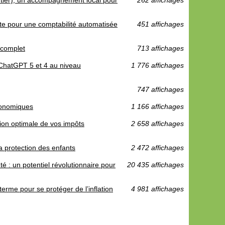
rtier), un accompagnement local pour
262 affichages
te pour une comptabilité automatisée
451 affichages
 complet
713 affichages
ChatGPT 5 et 4 au niveau
1 776 affichages
747 affichages
conomiques
1 166 affichages
tion optimale de vos impôts
2 658 affichages
 la protection des enfants
2 472 affichages
é : un potentiel révolutionnaire pour
20 435 affichages
terme pour se protéger de l’inflation
4 981 affichages