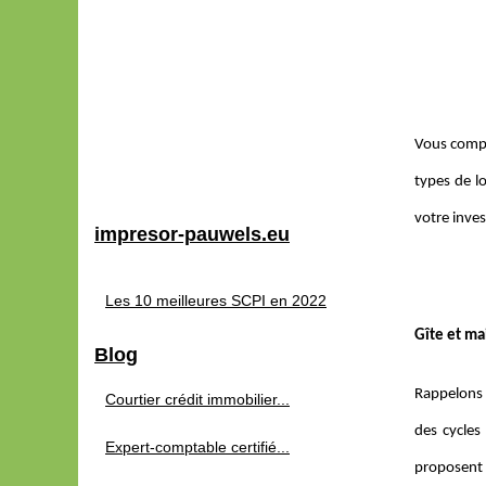
Vous compt
types de l
votre inve
impresor-pauwels.eu
Les 10 meilleures SCPI en 2022
Gîte et mai
Blog
Rappelons q
Courtier crédit immobilier...
des cycles
Expert-comptable certifié...
proposent 