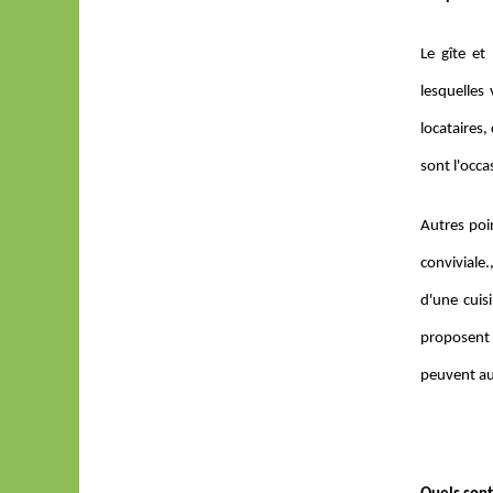
Le gîte et
lesquelles
locataires
sont l'occa
Autres poin
conviviale
d'une cuis
proposent 
peuvent au