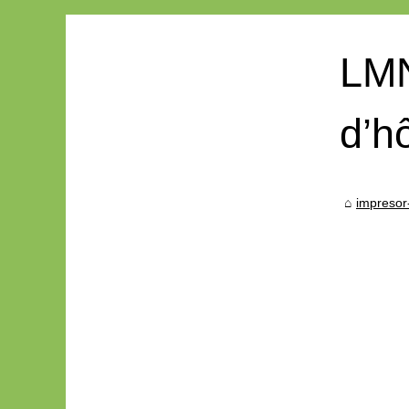
LMN
d’h
impresor