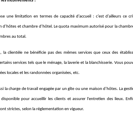
 les inconvénients ?
se une limitation en termes de capacité d’accueil : c’est d’ailleurs ce cr
n d’hôtes et chambre d’hôtel. Le quota maximum autorisé pour la chambre d
mbres au total.
rs, la clientèle ne bénéficie pas des mêmes services que ceux des établ
rtains services tels que le ménage, la laverie et la blanchisserie. Vous pou
dées locales et les randonnées organisées, etc.
si la charge de travail engagée par un gîte ou une maison d’hôtes. La gest
 disponible pour accueillir les clients et assurer l'entretien des lieux. E
nt strictes, selon la réglementation en vigueur.