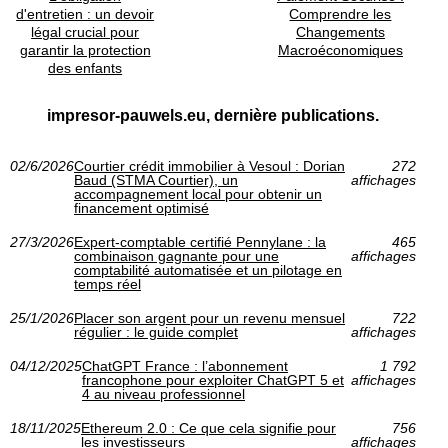
d'entretien : un devoir
Comprendre les
légal crucial pour
Changements
garantir la protection
Macroéconomiques
des enfants
impresor-pauwels.eu, dernière publications.
02/6/2026
Courtier crédit immobilier à Vesoul : Dorian
272
Baud (STMA Courtier), un
affichages
accompagnement local pour obtenir un
financement optimisé
27/3/2026
Expert-comptable certifié Pennylane : la
465
combinaison gagnante pour une
affichages
comptabilité automatisée et un pilotage en
temps réel
25/1/2026
Placer son argent pour un revenu mensuel
722
régulier : le guide complet
affichages
04/12/2025
ChatGPT France : l’abonnement
1 792
francophone pour exploiter ChatGPT 5 et
affichages
4 au niveau professionnel
18/11/2025
Ethereum 2.0 : Ce que cela signifie pour
756
les investisseurs
affichages