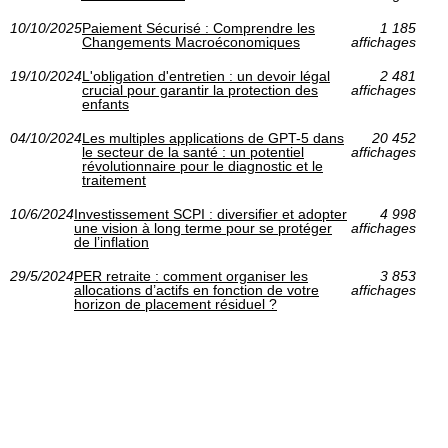
10/10/2025
Paiement Sécurisé : Comprendre les
1 185
Changements Macroéconomiques
affichages
19/10/2024
L'obligation d'entretien : un devoir légal
2 481
crucial pour garantir la protection des
affichages
enfants
04/10/2024
Les multiples applications de GPT-5 dans
20 452
le secteur de la santé : un potentiel
affichages
révolutionnaire pour le diagnostic et le
traitement
10/6/2024
Investissement SCPI : diversifier et adopter
4 998
une vision à long terme pour se protéger
affichages
de l’inflation
29/5/2024
PER retraite : comment organiser les
3 853
allocations d’actifs en fonction de votre
affichages
horizon de placement résiduel ?