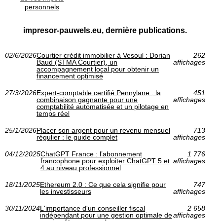
personnels
impresor-pauwels.eu, dernière publications.
02/6/2026
Courtier crédit immobilier à Vesoul : Dorian
262
Baud (STMA Courtier), un
affichages
accompagnement local pour obtenir un
financement optimisé
27/3/2026
Expert-comptable certifié Pennylane : la
451
combinaison gagnante pour une
affichages
comptabilité automatisée et un pilotage en
temps réel
25/1/2026
Placer son argent pour un revenu mensuel
713
régulier : le guide complet
affichages
04/12/2025
ChatGPT France : l’abonnement
1 776
francophone pour exploiter ChatGPT 5 et
affichages
4 au niveau professionnel
18/11/2025
Ethereum 2.0 : Ce que cela signifie pour
747
les investisseurs
affichages
30/11/2024
L'importance d'un conseiller fiscal
2 658
indépendant pour une gestion optimale de
affichages