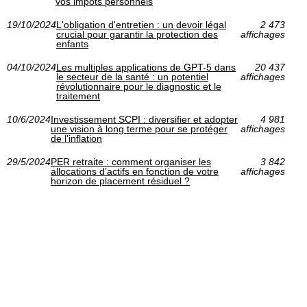
vos impôts personnels
19/10/2024
L'obligation d'entretien : un devoir légal
2 473
crucial pour garantir la protection des
affichages
enfants
04/10/2024
Les multiples applications de GPT-5 dans
20 437
le secteur de la santé : un potentiel
affichages
révolutionnaire pour le diagnostic et le
traitement
10/6/2024
Investissement SCPI : diversifier et adopter
4 981
une vision à long terme pour se protéger
affichages
de l’inflation
29/5/2024
PER retraite : comment organiser les
3 842
allocations d’actifs en fonction de votre
affichages
horizon de placement résiduel ?