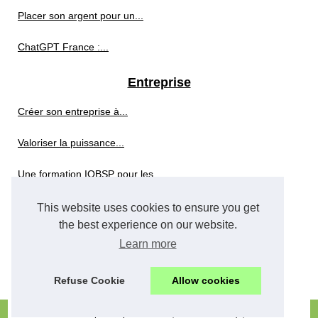
Placer son argent pour un...
ChatGPT France :...
Entreprise
Créer son entreprise à...
Valoriser la puissance...
Une formation IOBSP pour les...
Rédiger une lettre...
This website uses cookies to ensure you get
the best experience on our website.
Réduction
Learn more
Femmes influentes de Côte...
Refuse Cookie
Allow cookies
© 2026
Impresor-pauwels.eu
;
Cookies Policy
;
RSS