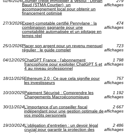
02/6/2026
Courtier crédit immobilier à Vesoul : Dorian
279
Baud (STMA Courtier), un
affichages
accompagnement local pour obtenir un
financement optimisé
27/3/2026
Expert-comptable certifié Pennylane : la
474
combinaison gagnante pour une
affichages
comptabilité automatisée et un pilotage en
temps réel
25/1/2026
Placer son argent pour un revenu mensuel
723
régulier : le guide complet
affichages
04/12/2025
ChatGPT France : l’abonnement
1 798
francophone pour exploiter ChatGPT 5 et
affichages
4 au niveau professionnel
18/11/2025
Ethereum 2.0 : Ce que cela signifie pour
757
les investisseurs
affichages
10/10/2025
Paiement Sécurisé : Comprendre les
1 192
Changements Macroéconomiques
affichages
30/11/2024
L'importance d'un conseiller fiscal
2 667
indépendant pour une gestion optimale de
affichages
vos impôts personnels
19/10/2024
L'obligation d'entretien : un devoir légal
2 486
crucial pour garantir la protection des
affichages