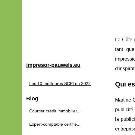
La Côte d
tant qu
impressi
impresor-pauwels.eu
d'inspir
Qui es
Les 10 meilleures SCPI en 2022
Blog
Martine C
publicit
Courtier crédit immobilier...
la public
Expert-comptable certifié...
entrepris