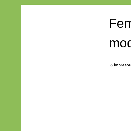
Fem
mod
impresor