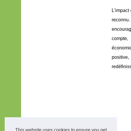
L'impact 
reconnu.
encouragé
compte, 
économiq
positive
redéfinis
This website uses cookies to ensure you get