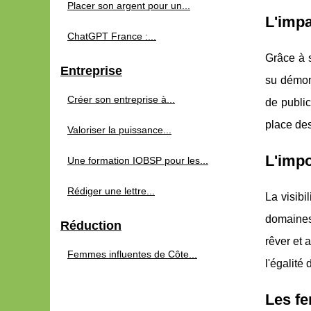
Placer son argent pour un...
L'impa
ChatGPT France :...
Grâce à s
Entreprise
su démont
Créer son entreprise à...
de public
place de
Valoriser la puissance...
L'impo
Une formation IOBSP pour les...
Rédiger une lettre...
La visibi
domaines
Réduction
rêver et 
Femmes influentes de Côte...
l'égalité
Les fe