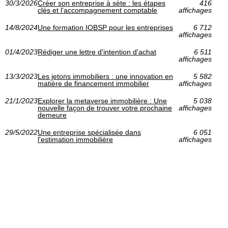
30/3/2026
Créer son entreprise à sète : les étapes
416
clés et l'accompagnement comptable
affichages
14/8/2024
Une formation IOBSP pour les entreprises
6 712
affichages
01/4/2023
Rédiger une lettre d'intention d'achat
6 511
affichages
13/3/2023
Les jetons immobiliers : une innovation en
5 582
matière de financement immobilier
affichages
21/1/2023
Explorer la metaverse immobilière : Une
5 038
nouvelle façon de trouver votre prochaine
affichages
demeure
29/5/2022
Une entreprise spécialisée dans
6 051
l'estimation immobilière
affichages