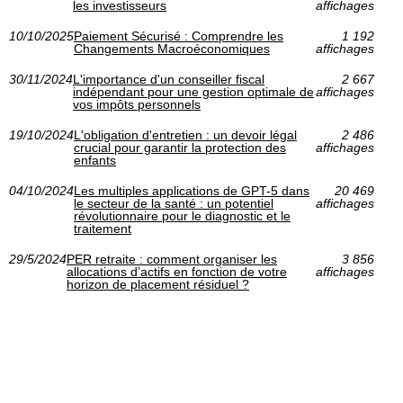
les investisseurs
affichages
10/10/2025
Paiement Sécurisé : Comprendre les
1 192
Changements Macroéconomiques
affichages
30/11/2024
L'importance d'un conseiller fiscal
2 667
indépendant pour une gestion optimale de
affichages
vos impôts personnels
19/10/2024
L'obligation d'entretien : un devoir légal
2 486
crucial pour garantir la protection des
affichages
enfants
04/10/2024
Les multiples applications de GPT-5 dans
20 469
le secteur de la santé : un potentiel
affichages
révolutionnaire pour le diagnostic et le
traitement
29/5/2024
PER retraite : comment organiser les
3 856
allocations d’actifs en fonction de votre
affichages
horizon de placement résiduel ?