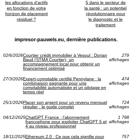
les allocations d’actifs
5 dans le secteur de
en fonction de votre
la santé : un potentiel
horizon de placement
révolutionnaire pour
résiduel ?
le diagnostic et le
traitement
impresor-pauwels.eu, dernière publications.
02/6/2026
Courtier crédit immobilier à Vesoul : Dorian
279
Baud (STMA Courtier), un
affichages
accompagnement local pour obtenir un
financement optimisé
27/3/2026
Expert-comptable certifié Pennylane : la
474
combinaison gagnante pour une
affichages
comptabilité automatisée et un pilotage en
temps réel
25/1/2026
Placer son argent pour un revenu mensuel
724
régulier : le guide complet
affichages
04/12/2025
ChatGPT France : l’abonnement
1 798
francophone pour exploiter ChatGPT 5 et
affichages
4 au niveau professionnel
18/11/2025
Ethereum 2.0 : Ce que cela signifie pour
757