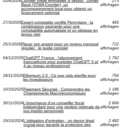
02/6/2026
Courtier crédit immobilier à Vesoul : Dorian
273
Baud (STMA Courtier), un
affichages
accompagnement local pour obtenir un
financement optimisé
27/3/2026
Expert-comptable certifié Pennylane : la
465
combinaison gagnante pour une
affichages
comptabilité automatisée et un pilotage en
temps réel
25/1/2026
Placer son argent pour un revenu mensuel
722
régulier : le guide complet
affichages
04/12/2025
ChatGPT France : l’abonnement
1 792
francophone pour exploiter ChatGPT 5 et
affichages
4 au niveau professionnel
18/11/2025
Ethereum 2.0 : Ce que cela signifie pour
756
les investisseurs
affichages
10/10/2025
Paiement Sécurisé : Comprendre les
1 186
Changements Macroéconomiques
affichages
30/11/2024
L'importance d'un conseiller fiscal
2 666
indépendant pour une gestion optimale de
affichages
vos impôts personnels
19/10/2024
L'obligation d'entretien : un devoir légal
2 482
crucial pour garantir la protection des
affichages