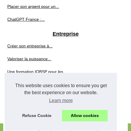
Placer son argent pour un...
ChatGPT France :...
Entreprise
Créer son entreprise à...
Valoriser la puissance...
Une formation IOBSP pour les...
Rédiger une lettre...
This website uses cookies to ensure you get
the best experience on our website.
Réduction
Learn more
Femmes influentes de Côte...
Refuse Cookie
Allow cookies
© 2026
Impresor-pauwels.eu
;
Cookies Policy
;
RSS