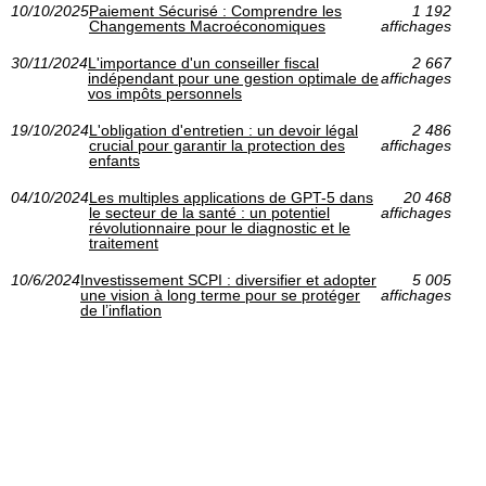
10/10/2025
Paiement Sécurisé : Comprendre les
1 192
Changements Macroéconomiques
affichages
30/11/2024
L'importance d'un conseiller fiscal
2 667
indépendant pour une gestion optimale de
affichages
vos impôts personnels
19/10/2024
L'obligation d'entretien : un devoir légal
2 486
crucial pour garantir la protection des
affichages
enfants
04/10/2024
Les multiples applications de GPT-5 dans
20 468
le secteur de la santé : un potentiel
affichages
révolutionnaire pour le diagnostic et le
traitement
10/6/2024
Investissement SCPI : diversifier et adopter
5 005
une vision à long terme pour se protéger
affichages
de l’inflation