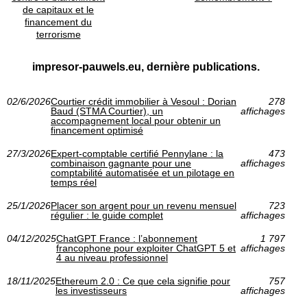
de capitaux et le
financement du
terrorisme
impresor-pauwels.eu, dernière publications.
02/6/2026
Courtier crédit immobilier à Vesoul : Dorian
278
Baud (STMA Courtier), un
affichages
accompagnement local pour obtenir un
financement optimisé
27/3/2026
Expert-comptable certifié Pennylane : la
473
combinaison gagnante pour une
affichages
comptabilité automatisée et un pilotage en
temps réel
25/1/2026
Placer son argent pour un revenu mensuel
723
régulier : le guide complet
affichages
04/12/2025
ChatGPT France : l’abonnement
1 797
francophone pour exploiter ChatGPT 5 et
affichages
4 au niveau professionnel
18/11/2025
Ethereum 2.0 : Ce que cela signifie pour
757
les investisseurs
affichages